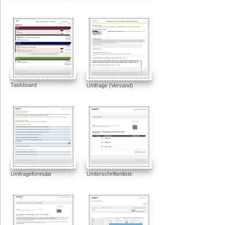
Taskboard
Umfrage (Versand)
Umfrageformular
Umterschriftenliste