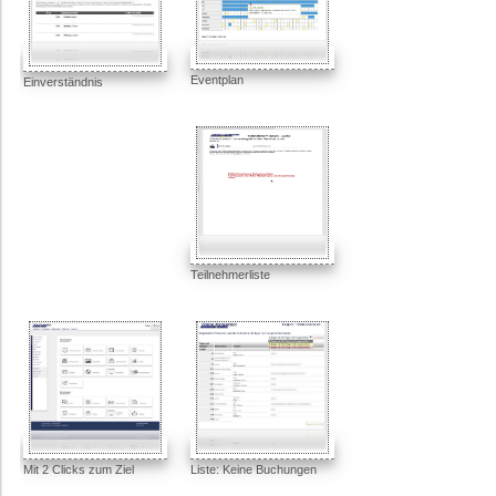
Eventplan
Einverständnis
Teilnehmerliste
Mit 2 Clicks zum Ziel
Liste: Keine Buchungen