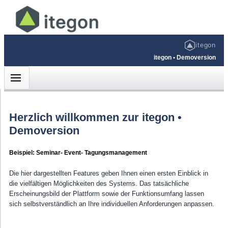
itegon
itegon • Demoversion
Herzlich willkommen zur itegon •
Demoversion
KUNDENBEREICH
HILFE & INFOS
ACCOUNT
Startseite
Erste Schritte
Login
Beispiel: Seminar- Event- Tagungsmanagement
FAQs
Bestimmte Events anzeigen
Die hier dargestellten Features geben Ihnen einen ersten Einblick in
Frage per E-Mail senden
Neueste Events
die vielfältigen Möglichkeiten des Systems. Das tatsächliche
Erscheinungsbild der Plattform sowie der Funktionsumfang lassen
Angebot • Coaching
Barrierefreiheit
sich selbstverständlich an Ihre individuellen Anforderungen anpassen.
Unsere Referent:innen
Datenschutz